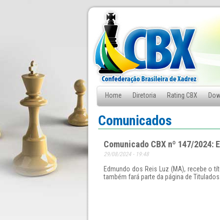
Home
Diretoria
Rating CBX
Dow
Fale Conosco
Comunicados
Comunicado CBX nº 147/2024: E
29/08/2024 - 19:48
Edmundo dos Reis Luz (MA), recebe o tít
também fará parte da página de Titulados