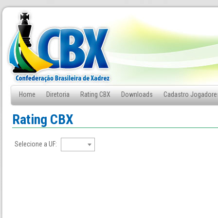
Home
Diretoria
Rating CBX
Downloads
Cadastro Jogadore
Fale Conosco
Rating CBX
Selecione a UF: