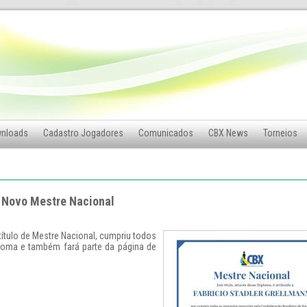
nloads
Cadastro Jogadores
Comunicados
CBX News
Torneios
) Novo Mestre Nacional
 título de Mestre Nacional, cumpriu todos
ploma e também fará parte da página de