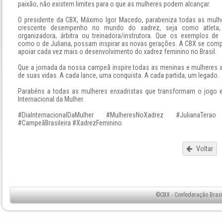
paixão, não existem limites para o que as mulheres podem alcançar.
O presidente da CBX, Máximo Igor Macedo, parabeniza todas as mulh
crescente desempenho no mundo do xadrez, seja como atleta, 
organizadora, árbitra ou treinadora/instrutora. Que os exemplos de
como o de Juliana, possam inspirar as novas gerações. A CBX se com
apoiar cada vez mais o desenvolvimento do xadrez feminino no Brasil.
Que a jornada da nossa campeã inspire todas as meninas e mulheres a f
de suas vidas. A cada lance, uma conquista. A cada partida, um legado.
Parabéns a todas as mulheres enxadristas que transformam o jogo e a
Internacional da Mulher.
#DiaInternacionalDaMulher #MulheresNoXadrez #JulianaTerao
#CampeãBrasileira #XadrezFeminino
Voltar
©CBX - Confederação Brasil