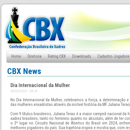
Home
Diretoria
Rating CBX
Downloads
Cadastro Jogadore
Fale Conosco
CBX News
Dia Internacional da Mulher
08/03/2025 - 08:34
No Dia Internacional da Mulher, celebramos a força, a determinação e 
das mulheres enxadristas através da incrível história da MF Juliana Terao
Com 9 títulos brasileiros, Juliana Terao é a maior campeã nacional da h
xadrez brasileiro, tanto no feminino quanto no absoluto, além de ter c
o 3º lugar no Circuito Nacional de Abertos do Brasil em 2024, enfre
melhores jogadores do país. Sua trajetória inspira e mostra que, com res