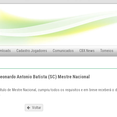
nloads
Cadastro Jogadores
Comunicados
CBX News
Torneios
eonardo Antonio Batista (SC) Mestre Nacional
título de Mestre Nacional, cumpriu todos os requisitos e em breve receberá o 
.
Voltar