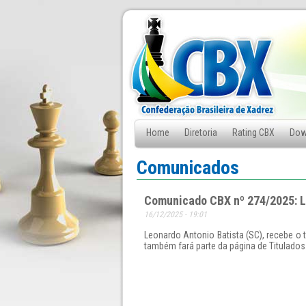
Home
Diretoria
Rating CBX
Dow
Fale Conosco
Comunicados
Comunicado CBX nº 274/2025: L
16/12/2025 - 19:01
Leonardo Antonio Batista (SC), recebe o 
também fará parte da página de Titulados