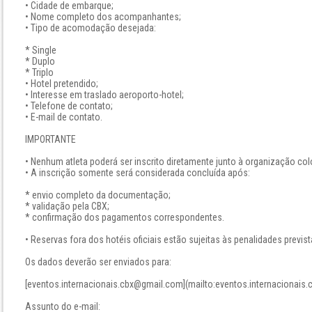
• Cidade de embarque;
• Nome completo dos acompanhantes;
• Tipo de acomodação desejada:
* Single
* Duplo
* Triplo
• Hotel pretendido;
• Interesse em traslado aeroporto-hotel;
• Telefone de contato;
• E-mail de contato.
IMPORTANTE
• Nenhum atleta poderá ser inscrito diretamente junto à organização co
• A inscrição somente será considerada concluída após:
* envio completo da documentação;
* validação pela CBX;
* confirmação dos pagamentos correspondentes.
• Reservas fora dos hotéis oficiais estão sujeitas às penalidades previs
Os dados deverão ser enviados para:
[eventos.internacionais.cbx@gmail.com](mailto:eventos.internacionais
Assunto do e-mail: