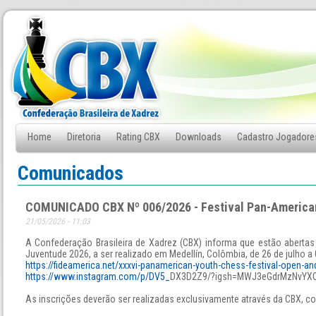
Home
Diretoria
Rating CBX
Downloads
Cadastro Jogadore
Fale Conosco
Comunicados
COMUNICADO CBX Nº 006/2026 - Festival Pan-American
21/05/2026 - 11:03
A Confederação Brasileira de Xadrez (CBX) informa que estão abertas
Juventude 2026, a ser realizado em Medellín, Colômbia, de 26 de julho a
https://fideamerica.net/xxxvi-panamerican-youth-chess-festival-open-and
https://www.instagram.com/p/DV5_
DX3D2Z9/?igsh=MWJ3eGdrMzNvYX
As inscrições deverão ser realizadas exclusivamente através da CBX, c