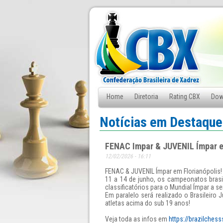
Home
Diretoria
Rating CBX
Dow
Fale Conosco
Notícias em Destaque
FENAC Impar & JUVENIL Ímpar em
12/02/2026 - 16:11
FENAC & JUVENIL Ímpar em Florianópolis!
11 a 14 de junho, os campeonatos brasi
classificatórios para o Mundial Ímpar a se
Em paralelo será realizado o Brasileiro 
atletas acima do sub 19 anos!
Veja toda as infos em
https://brazilches