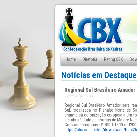
Home
Diretoria
Rating CBX
Dow
Fale Conosco
Notícias em Destaque
Regional Sul Brasileiro Amador
12/05/2026 - 09:35
Regional Sul Brasileiro Amador será r
Sul, localizada no Planalto Norte de S
charme da colonização europeia a um for
distribuirá títulos e normas de Mestre Nac
Com as categorias U1700 U1300 e U2000
https://cbx.org.br/files/downloads/Rsul26