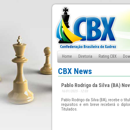
Home
Diretoria
Rating CBX
Dow
Fale Conosco
CBX News
Pablo Rodrigo da Silva (BA) No
16/01/2025 - 12:03
Pablo Rodrigo da Silva (BA), recebe o tít
requisitos e em breve receberá o dipl
Titulados.