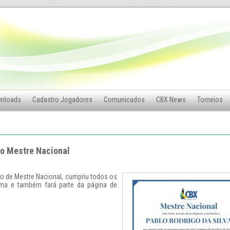
nloads
Cadastro Jogadores
Comunicados
CBX News
Torneios
vo Mestre Nacional
ulo de Mestre Nacional, cumpriu todos os
oma e também fará parte da página de