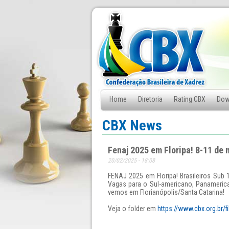
Home
Diretoria
Rating CBX
Dow
Fale Conosco
CBX News
Fenaj 2025 em Floripa! 8-11 de 
20/02/2025 - 18:08
FENAJ 2025 em Floripa! Brasileiros Sub 
Vagas para o Sul-americano, Panamerica
vemos em Florianópolis/Santa Catarina!
Veja o folder em
https://www.cbx.org.br/