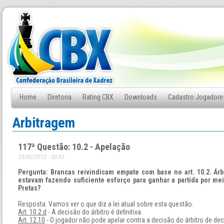
Home
Diretoria
Rating CBX
Downloads
Cadastro Jogadore
Fale Conosco
Arbitragem
117ª Questão: 10.2 - Apelação
25/02/2013 - 00:03
Pergunta: Brancas reivindicam empate com base no art. 10.2. Ár
estavam fazendo suficiente esforço para ganhar a partida por me
Pretas?
Resposta: Vamos ver o que diz a lei atual sobre esta questão.
Art. 10.2.d
- A decisão do árbitro é definitiva.
Art. 12.10
- O jogador não pode apelar contra a decisão do árbitro de dec