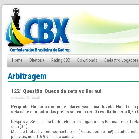
Home
Diretoria
Rating CBX
Downloads
Cadastro Jogadore
Fale Conosco
Arbitragem
122ª Questão: Queda de seta vs Rei nu!
07/03/2013 - 12:20
Pergunta: Gostaria que me esclarecesse uma dúvida: Num IRT o j
seta cai e o jogador das pretas só tem o rei. O resultado seria 0,5 x 0
Resposta: Se cair a seta do relógio do jogador das Brancas e as Pretas
será [0-1].
Mas, se Pretas tiverem somente o rei (Pretas com rei nu!) a partida esta
palavras, no art. 6.9 da lei do xadrez.