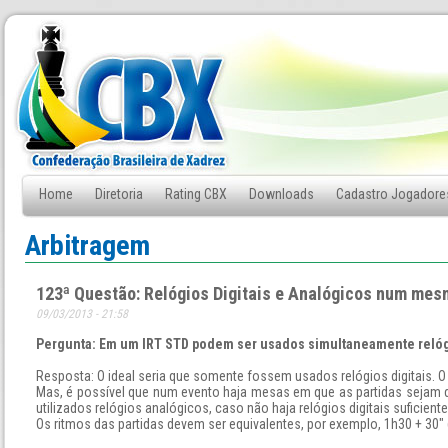
Home
Diretoria
Rating CBX
Downloads
Cadastro Jogadore
Fale Conosco
Arbitragem
123ª Questão: Relógios Digitais e Analógicos num mes
09/03/2013 - 21:58
Pergunta: Em um IRT STD podem ser usados simultaneamente relógi
Resposta: O ideal seria que somente fossem usados relógios digitais. O 
Mas, é possível que num evento haja mesas em que as partidas sejam 
utilizados relógios analógicos, caso não haja relógios digitais suficien
Os ritmos das partidas devem ser equivalentes, por exemplo, 1h30 + 30" (