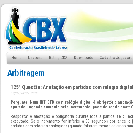
Home
Diretoria
Rating CBX
Downloads
Cadastro Jogadore
Fale Conosco
Arbitragem
125ª Questão: Anotação em partidas com relógio digita
13/03/2013 - 22:06
Pergunta: Num IRT STD com relógio digital é obrigatória anotaçã
apurado, jogando somente pelo incremento, pode deixar de anotar
Resposta: A anotação é obrigatória durante toda a partida
se o in
executado. Se o incremento for inferior a 30 segundos por lance, o
partidas com relógios analógicos) quando faltarem menos de cinco minuto