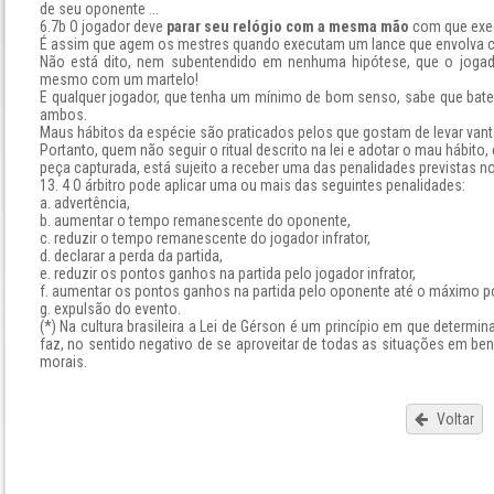
de seu oponente ...
6.7b O jogador deve
parar seu relógio com a mesma mão
com que exec
É assim que agem os mestres quando executam um lance que envolva c
Não está dito, nem subentendido em nenhuma hipótese, que o joga
mesmo com um martelo!
E qualquer jogador, que tenha um mínimo de bom senso, sabe que bate
ambos.
Maus hábitos da espécie são praticados pelos que gostam de levar vant
Portanto, quem não seguir o ritual descrito na lei e adotar o mau hábit
peça capturada, está sujeito a receber uma das penalidades previstas no a
13. 4 O árbitro pode aplicar uma ou mais das seguintes penalidades:
a. advertência,
b. aumentar o tempo remanescente do oponente,
c. reduzir o tempo remanescente do jogador infrator,
d. declarar a perda da partida,
e. reduzir os pontos ganhos na partida pelo jogador infrator,
f. aumentar os pontos ganhos na partida pelo oponente até o máximo pos
g. expulsão do evento.
(*) Na cultura brasileira a Lei de Gérson é um princípio em que deter
faz, no sentido negativo de se aproveitar de todas as situações em be
morais.
Voltar