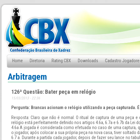
Home
Diretoria
Rating CBX
Downloads
Cadastro Jogadore
Fale Conosco
Arbitragem
126ª Questão: Bater peça em relógio
15/03/2013 - 22:36
Pergunta: Brancas acionam o relógio utilizando a peça capturada. 
Resposta: Claro que não é normal. O ritual de captura de uma peça
relógio está perfeitamente definido nos artigos 4.6a, 6.7a e 6.7b da Lei d
4.6a A jogada é considerada como efetuada no caso de uma captura, qua
o jogador, após colocar a sua própria peça na nova casa, tiver soltado 
6.7 a. Durante a partida cada jogador, depois de fazer seu lance no tabul