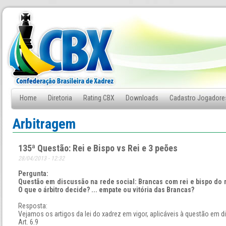
Home
Diretoria
Rating CBX
Downloads
Cadastro Jogadore
Fale Conosco
Arbitragem
135ª Questão: Rei e Bispo vs Rei e 3 peões
28/04/2013 - 12:32
Pergunta:
Questão em discussão na rede social: Brancas com rei e bispo do re
O que o árbitro decide? ... empate ou vitória das Brancas?
Resposta:
Vejamos os artigos da lei do xadrez em vigor, aplicáveis à questão em d
Art. 6.9