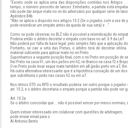
"Exceto onde se aplica uma das disposições contidas nos Artigos ...
tempo, o número prescrito de lances. Entretanto, a partida está emp
não pode dar xeque-mate no rei do adversário por qualquer série de lance
Apêndice B4b
"Não se aplica o disposto nos artigos 10.2 (Se o jogador, com a vez de 
pode reivindicar um empate antes da queda de sua seta) e ...".
Como se pode observar, no BLZ não é possível a reivindicação do empat
Poderia então o árbitro decretar o empate com base no art. 6.9 da Lei?
Não poderá por falta de base legal: pelo simples fato que a aplicação do
Portanto, se cair a seta das Pretas, o árbitro terá de decretar vitó
material suficiente para aplicar mate no rei Preto.
Suponhamos a seguinte posição final, com o rei Preto em posição de x
Rei Preto na casa h1, um dos peões em h2, rei Branco na casa f2 e Bisp
O rei Preto pode levar xeque mate também em a8 (peão preto em a7, Rei
Há outra alternativa interessante que é a hipotética coroação de um dos
que substituiria o peão nas casas h2 ou em a7.
Nos ritmos STD ou RPD o resultado poderia ser outro porque o jogador 
art. 10.2; e o árbitro decretaria o empate porque a partida não pode ser
Art. 10.2a
Se o árbitro concordar que ... não é possível vencer por meios normais, 
Quem estiver interessado em colaborar com questões de arbitragem,
pode enviar email para o
AI Antonio Bento