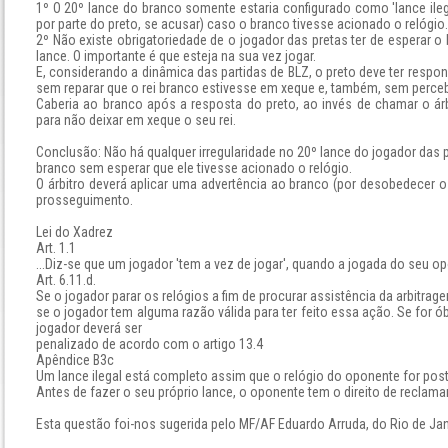
1º O 20º lance do branco somente estaria configurado como 'lance ilega
por parte do preto, se acusar) caso o branco tivesse acionado o relógio.
2º Não existe obrigatoriedade de o jogador das pretas ter de esperar o
lance. O importante é que esteja na sua vez jogar.
E, considerando a dinâmica das partidas de BLZ, o preto deve ter resp
sem reparar que o rei branco estivesse em xeque e, também, sem perceb
Caberia ao branco após a resposta do preto, ao invés de chamar o árb
para não deixar em xeque o seu rei.
Conclusão: Não há qualquer irregularidade no 20º lance do jogador das p
branco sem esperar que ele tivesse acionado o relógio.
O árbitro deverá aplicar uma advertência ao branco (por desobedecer o 
prosseguimento.
Lei do Xadrez
Art. 1.1
...Diz-se que um jogador 'tem a vez de jogar', quando a jogada do seu opo
Art. 6.11.d.
Se o jogador parar os relógios a fim de procurar assistência da arbitrage
se o jogador tem alguma razão válida para ter feito essa ação. Se for ó
jogador deverá ser
penalizado de acordo com o artigo 13.4
Apêndice B3c
Um lance ilegal está completo assim que o relógio do oponente for po
Antes de fazer o seu próprio lance, o oponente tem o direito de reclamar 
Esta questão foi-nos sugerida pelo MF/AF Eduardo Arruda, do Rio de J