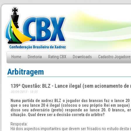
Home
Diretoria
Rating CBX
Downloads
Cadastro Jogadore
Fale Conosco
Arbitragem
139ª Questão: BLZ - Lance ilegal (sem acionamento de 
30/09/2013 - 18:55
Numa partida de xadrez BLZ o jogador das brancas faz o lance 20
que o seu lance 20 é ilegal (colocou o seu próprio Rei em xeque) 
disso seu adversário (preto) responde ao lance 20. O branco, en
situação. Qual deve ser a decisão correta do arbitro?
Resposta:
Há dois aspectos importantes que devem ser frisados no estudo desta 