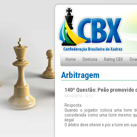
Home
Diretoria
Rating CBX
Dow
Fale Conosco
Arbitragem
140ª Questão: Peão promovido c
04/10/2014 - 12:17
Resposta:
Quando o jogador coloca uma torre d
considerada como uma torre mesmo que
ilegal.
O árbitro deve intervir e por a torre em 