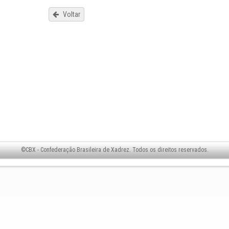
Voltar
©CBX - Confederação Brasileira de Xadrez. Todos os direitos reservados.