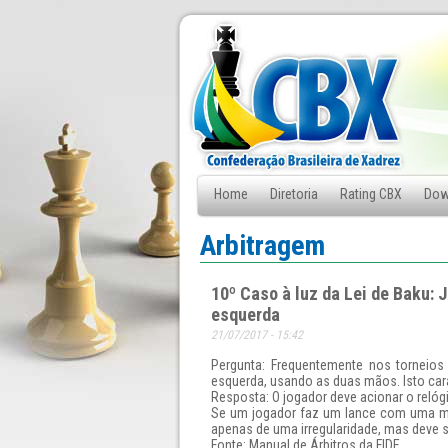
Home
Diretoria
Rating CBX
Dow
Fale Conosco
Arbitragem
10º Caso à luz da Lei de Baku: 
esquerda
21/07/2017 - 15:42
Pergunta: Frequentemente nos torneio
esquerda, usando as duas mãos. Isto cara
Resposta: O jogador deve acionar o reló
Se um jogador faz um lance com uma mão
apenas de uma irregularidade, mas deve s
Fonte: Manual de Árbitros da FIDE