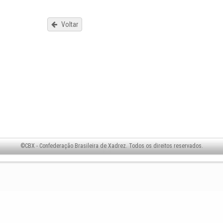
Voltar
©CBX - Confederação Brasileira de Xadrez. Todos os direitos reservados.