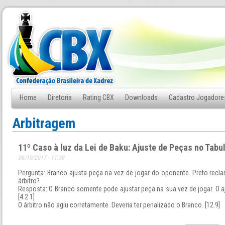
Home
Diretoria
Rating CBX
Downloads
Cadastro Jogadore
Fale Conosco
Arbitragem
11º Caso à luz da Lei de Baku: Ajuste de Peças no Tabu
06/10/2017 - 11:39
Pergunta: Branco ajusta peça na vez de jogar do oponente. Preto recl
árbitro?
Resposta: O Branco somente pode ajustar peça na sua vez de jogar. O a
[4.2.1]
O árbitro não agiu corretamente. Deveria ter penalizado o Branco. [12.9]