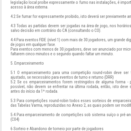
legislação local proíbe expressamente o fumo nas instalações, é import
acesso à área externa.
4.2 Se fumar for expressamente proibido, isto deverá ser previamente 
4.3 Todas as partidas devem ser jogadas na área de jogo, nos horári
salvo decisão em contrário do CA (consultando o CO).
4.4 Para eventos FIDE (nível 1) com mais de 30 jogadores, um grande di
de jogos em qualquer fase.
Para eventos com menos de 30 jogadores, deve ser anunciado por micro
faltarem cinco minutos e o segundo quando faltar um minuto.
5. Emparceiramento
5.1 O emparceiramento para uma competição round-robin deve ser f
ajustado, se necessário para eventos de turno e returno (DRR)
5.2 Se os emparceiramentos forem restringidos de alguma forma -
possível, não devem se enfrentar na última rodada, então, isto dev
antes do início da 1ª rodada.
5.3 Para competições round-robin todos esses sorteios de emparceira
das Tabelas Varma, reproduzidas no Anexo 2, as quais podem ser modifi
5.4 Para emparceiramento de competições sob sistema suíço o pré-an
(C04)
6 Sorteio e Abandono de torneio por parte de jogadores