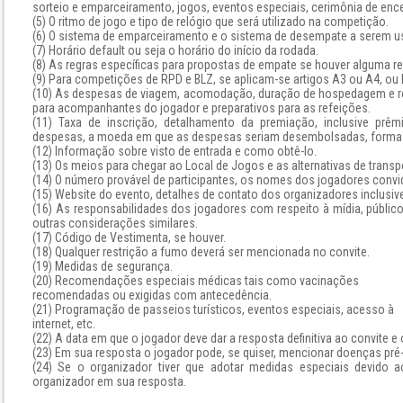
sorteio e emparceiramento, jogos, eventos especiais, cerimônia de ence
(5) O ritmo de jogo e tipo de relógio que será utilizado na competição.
(6) O sistema de emparceiramento e o sistema de desempate a serem u
(7) Horário default ou seja o horário do início da rodada.
(8) As regras específicas para propostas de empate se houver alguma re
(9) Para competições de RPD e BLZ, se aplicam-se artigos A3 ou A4, ou 
(10) As despesas de viagem, acomodação, duração de hospedagem e ref
para acompanhantes do jogador e preparativos para as refeições.
(11) Taxa de inscrição, detalhamento da premiação, inclusive prê
despesas, a moeda em que as despesas seriam desembolsadas, forma 
(12) Informação sobre visto de entrada e como obtê-lo.
(13) Os meios para chegar ao Local de Jogos e as alternativas de transp
(14) O número provável de participantes, os nomes dos jogadores convi
(15) Website do evento, detalhes de contato dos organizadores inclusi
(16) As responsabilidades dos jogadores com respeito à mídia, público
outras considerações similares.
(17) Código de Vestimenta, se houver.
(18) Qualquer restrição a fumo deverá ser mencionada no convite.
(19) Medidas de segurança.
(20) Recomendações especiais médicas tais como vacinações
recomendadas ou exigidas com antecedência.
(21) Programação de passeios turísticos, eventos especiais, acesso à
internet, etc.
(22) A data em que o jogador deve dar a resposta definitiva ao convite 
(23) Em sua resposta o jogador pode, se quiser, mencionar doenças pré-e
(24) Se o organizador tiver que adotar medidas especiais devido ao
organizador em sua resposta.