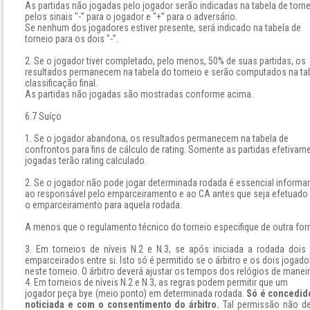
As partidas não jogadas pelo jogador serão indicadas na tabela de torn
pelos sinais "-” para o jogador e "+” para o adversário.
Se nenhum dos jogadores estiver presente, será indicado na tabela de
torneio para os dois "-”.
2. Se o jogador tiver completado, pelo menos, 50% de suas partidas, os
resultados permanecem na tabela do torneio e serão computados na ta
classificação final.
As partidas não jogadas são mostradas conforme acima.
6.7 Suíço
1. Se o jogador abandona, os resultados permanecem na tabela de
confrontos para fins de cálculo de rating. Somente as partidas efetivam
jogadas terão rating calculado.
2. Se o jogador não pode jogar determinada rodada é essencial informar
ao responsável pelo emparceiramento e ao CA antes que seja efetuado
o emparceiramento para aquela rodada.
A menos que o regulamento técnico do torneio especifique de outra for
3. Em torneios de níveis N.2 e N.3, se após iniciada a rodada doi
emparceirados entre si. Isto só é permitido se o árbitro e os dois jog
neste torneio. O árbitro deverá ajustar os tempos dos relógios de maneir
4. Em torneios de níveis N.2 e N.3, as regras podem permitir que um
jogador peça bye (meio ponto) em determinada rodada.
Só é concedid
noticiada e com o consentimento do árbitro.
Tal permissão não d