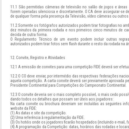
11.1 São permitidas câmeras de televisão no salão de jogos e área
forem operadas silenciosa e discretamente. O CA deve assegurar-se d
de qualquer forma pela presença da Televisão, vídeo câmeras ou outro
11.2 Somente os fotógrafos autorizados podem tirar fotografias no ambi
dez minutos da primeira rodada e nos primeiros cinco minutos de 
decida de outra forma.
O Regulamento Técnico de um evento podem incluir outras regras
autorizados podem tirar fotos sem flash durante o resto da rodada na 
12. Convite, Registro e Atividades
12.1 A emissão de convites para uma competição FIDE deverá ser efetu
12.2 O CO deve enviar, por intermédio das respectivas federações nacion
aquela competição. A carta convite deverá ser previamente aprovada pe
Presidente Continental para Competições do Campeonato Continental.
12.3 O convite deveria ser o mais completo possível, o mais cedo poss
dando todos os detalhes que possam ser úteis aos jogadores:
Na carta convite ou brochura deveriam ser incluídas as seguintes i
website da FIDE:
(1) As datas e site da competição.
(2) Uma referência à regulamentação da FIDE.
(3) Os hotéis onde os jogadores ficarão hospedados (incluindo e-mail, f
(4) A programação da Competição: datas, horários das rodadas e locais