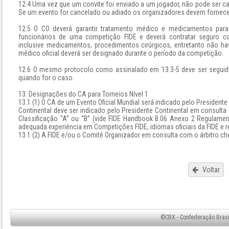
12.4 Uma vez que um convite foi enviado a um jogador, não pode ser ca
Se um evento for cancelado ou adiado os organizadores devem forne
12.5 O CO deverá garantir tratamento médico e medicamentos para t
funcionários de uma competição FIDE e deverá contratar seguro c
inclusive medicamentos, procedimentos cirúrgicos, entretanto não h
médico oficial deverá ser designado durante o período da competição.
12.6 O mesmo protocolo como assinalado em 13.3-5 deve ser seguido
quando for o caso.
13. Designações do CA para Torneios Nível 1
13.1 (1) O CA de um Evento Oficial Mundial será indicado pelo Preside
Continental deve ser indicado pelo Presidente Continental em consulta c
Classificação “A” ou “B” (vide FIDE Handbook B.06 Anexo 2 Regulament
adequada experiência em Competições FIDE, idiomas oficiais da FIDE e r
13.1 (2) A FIDE e/ou o Comitê Organizador em consulta com o árbitro ch
Voltar
©CBX - Confederação Brasil