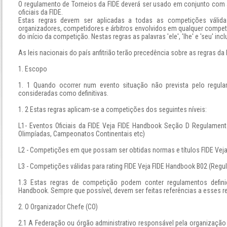
O regulamento de Torneios da FIDE deverá ser usado em conjunto com 
oficiais da FIDE.
Estas regras devem ser aplicadas a todas as competições válidas
organizadores, competidores e árbitros envolvidos em qualquer compet
do início da competição. Nestas regras as palavras 'ele', 'lhe' e 'seu' inclu
As leis nacionais do país anfitrião terão precedência sobre as regras da 
1. Escopo
1. 1 Quando ocorrer num evento situação não prevista pelo regula
consideradas como definitivas.
1. 2 Estas regras aplicam-se a competições dos seguintes níveis:
L1- Eventos Oficiais da FIDE Veja FIDE Handbook Seção D Regulamen
Olimpíadas, Campeonatos Continentais etc)
L2 - Competições em que possam ser obtidas normas e títulos FIDE Veja
L3 - Competições válidas para rating FIDE Veja FIDE Handbook B02 (Regu
1.3 Estas regras de competição podem conter regulamentos defini
Handbook. Sempre que possível, devem ser feitas referências a esses 
2. O Organizador Chefe (CO)
2.1 A Federação ou órgão administrativo responsável pela organizaçã