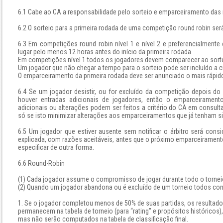
6.1 Cabe ao CA a responsabilidade pelo sorteio e emparceiramento das
6.2 O sorteio para a primeira rodada de uma competição round robin ser
6.3 Em competições round robin nível 1 e nível 2 e preferencialment
lugar pelo menos 12 horas antes do início da primeira rodada.
Em competições nível 1 todos os jogadores devem comparecer ao sorte
Um jogador que não chegar a tempo para o sorteio pode ser incluído a cr
O emparceiramento da primeira rodada deve ser anunciado o mais rápido
6.4 Se um jogador desistir, ou for excluído da competição depois do 
houver entradas adicionais de jogadores, então o emparceirament
adicionais ou alterações podem ser feitos a critério do CA em consul
só se isto minimizar alterações aos emparceiramentos que já tenham s
6.5 Um jogador que estiver ausente sem notificar o árbitro será con
explicada, com razões aceitáveis, antes que o próximo emparceiramento
especificar de outra forma.
6.6 Round-Robin
(1) Cada jogador assume o compromisso de jogar durante todo o tornei
(2) Quando um jogador abandona ou é excluído de um torneio todos contr
1. Se o jogador completou menos de 50% de suas partidas, os resultad
permanecem na tabela de torneio (para “rating” e propósitos históricos),
mas não serão computados na tabela de classificação final.