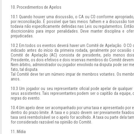
10. Procedimentos de Apelos
10.1 Quando houver uma discussão, o CA ou CO conforme apropriado,
por reconciliação. É possível que tais meios falhem e a discussão tom
todavia não especificamente definidas nas Leis ou regulamentos. Então
discricionário para impor penalidades. Deve manter disciplina e o
prejudicadas.
10.2 Em todos os eventos deverá haver um Comitê de Apelação. O CO d
indicado antes do início da primeira rodada, geralmente por ocasiã
Comitê de Apelação (AC) consista de presidente, pelo menos dois
Presidente, os dois efetivos e dois reservas membros do Comitê devem 
Nem árbitro, administrador ou jogador envolvido na disputa pode ser m
fato, tal disputa.
Tal Comitê deve ter um número impar de membros votantes. Os memb
anos.
10.3 Um jogador ou seu representante oficial pode apelar de qualqu
seus assistentes. Tais representantes podem ser o capitão da equipe,
regras do evento.
10.4 Um apelo deve ser acompanhado por uma taxa e apresentado por e
dentro do prazo limite. A taxa e o prazo devem ser previamente fixado
taxa será reembolsável se o apelo for acolhido. A taxa ou parte dela t
for considerado razoável na opinião do Comitê.
11. Mídia