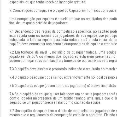
especiais, ou que tenha recebido inscrição gratuita.
7. Competições por Equipe e o papel do Capitão em Torneios por Equipe
Uma competição por equipes é aquela em que os resultados das partid
final de um grupo definido de jogadores.
7.1 Dependendo das regras da competição específica, ao capitão pode
lista escrita com os nomes dos jogadores de sua equipe que participa
estipulada, a lista da equipe para esta rodada será a lista inicial de
capitão deve comunicar aos demais componentes da equipe o emparce
7.2 Em torneios de nível 1, no início de qualquer rodada, uma equip
jogadores. Se 50% ou menos dos jogadores estiverem presentes no i
podem começar suas partidas. Para torneios de outros níveis esta regr
7.3 O capitão deve assinar o protocolo indicando o resultado do match n
7.4 O capitão de equipe pode sair ou entrar novamente no local de jogo
7.5 O capitão da equipe (assim como os jogadores) não deve ficar atrás
7.6 Se o capitão da equipe quiser falar com um de seus jogadores terá d
com o jogador na presença de um árbitro falando uma língua que o á
seguido se um jogador precise falar com o capitão da equipe.
7.7 Um capitão de equipe tem o direito de aconselhar os jogadores de 
menos que o regulamento da competição estipule o contrário. Ele não de