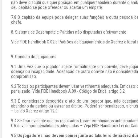
não deve discutir qualquer posição em qualquer tabuleiro durante o a
seu capitão se pode oferecer ou aceitar um empate.
7.8 O capitão da equipe pode delegar suas funções a outra pessoa de
chefe.
8. Sistema de Desempate e Partidas não disputadas efetivamente
Vide FIDE Handbook C.02 e Padrões de Equipamentos de Xadrez e local d
9. Conduta dos jogadores
9.1 Uma vez que o jogador aceite formalmente um convite, deve joga
doença ou incapacidade. Aceitação de outro convite não é considerada
compromisso.
9.2 Todos os participantes devem usar vestimenta adequada. Em caso d
penalizado. Vide FIDE Handbook A.09 - Código de Ética, artigo 3.2
9.3 É considerado descortês o ato de um jogador que, não desejando
abandono da partida ou avisar ao árbitro. Poderá ser penalizado, a crité
– Lei do Xadrez artigo 12.9
9.4 Se ficar evidente que os resultados foram combinados antecipadamen
CA deve impor penalidades adequadas – Veja FIDE Handbook Lei do Xadre
9.5
Os jogadores não devem comer junto ao tabuleiro de xadrez dura