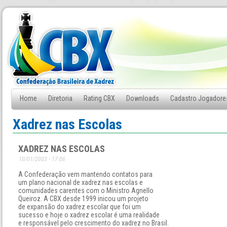
Home
Diretoria
Rating CBX
Downloads
Cadastro Jogadore
Fale Conosco
Xadrez nas Escolas
XADREZ NAS ESCOLAS
10/01/2003 - 17:06
A Confederação vem mantendo contatos para
um plano nacional de xadrez nas escolas e
comunidades carentes com o Ministro Agnello
Queiroz. A CBX desde 1999 inicou um projeto
de expansão do xadrez escolar que foi um
sucesso e hoje o xadrez escolar é uma realidade
e responsável pelo crescimento do xadrez no Brasil.