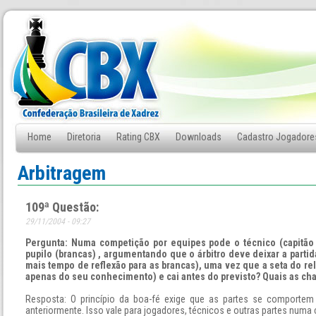
Home
Diretoria
Rating CBX
Downloads
Cadastro Jogadore
Fale Conosco
Arbitragem
109ª Questão:
29/11/2004 - 09:27
Pergunta: Numa competição por equipes pode o técnico (capitão
pupilo (brancas) , argumentando que o árbitro deve deixar a partid
mais tempo de reflexão para as brancas), uma vez que a seta do re
apenas do seu conhecimento) e cai antes do previsto? Quais as c
Resposta: O princípio da boa-fé exige que as partes se comportem
anteriormente. Isso vale para jogadores, técnicos e outras partes numa