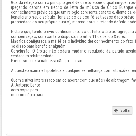
Guarda relação com o princípio geral de direito sobre o qual ninguém p
(pegando carona em trecho de letra de música de Chico Buarque e
conhecimento prévio de que um relógio apresenta defeito e, diante da oc
beneficiar o seu discípulo. Teria agido de boa-fé se tivesse dado prév
propriedade do seu próprio pupilo), mesmo porque referido defeito poder
É claro que, tendo prévio conhecimento do defeito, o árbitro agregari
compensação, consoante o disposto no art. 6.11 da Lei do Xadrez.
Mas fica configurada a má fé se o indivíduo der conhecimento do fato à
se disso para beneficiar alguém.
Conclusão: O árbitro não poderá mudar o resultado da partida acei
verdadeira arbitrariedade.
E recursos desta natureza não prosperam.
A questão acima é hipotética e qualquer semelhança com situações reai
Quem estiver interessado em colaborar com questões de arbitragem, fav
AI Antonio Bento
com cópia para
ou com cópia para
Voltar