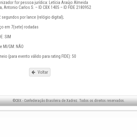
anizador for pessoa jurídica: Letícia Araújo Almeida
da, Antonio Carlos S. – ID CBX 1405 – ID FIDE 2180952
 segundos por lance (relógio digital);
íço em 7(sete) rodadas
DE: SIM
 de MI/GM: NÃO
neio (para evento válido para rating FIDE): 50
Voltar
©CBX - Confederação Brasileira de Xadrez. Todos os direitos reservados.