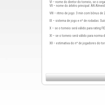
VI – nome do diretor do torneio, se o org
VII – nome do árbitro principal: AN Almei
VIII – ritmo de jogo: 3 min com bônus de 2
IX – sistema de jogo e nº de rodadas: Su
X – se o torneio será válido para rating FI
XI – se o torneio será válido para norma
XII – estimativa do nº de jogadores do tor