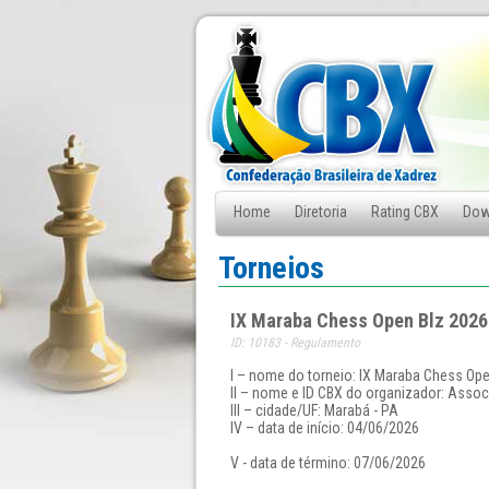
Home
Diretoria
Rating CBX
Dow
Fale Conosco
Torneios
IX Maraba Chess Open Blz 2026
ID: 10183 - Regulamento
I – nome do torneio: IX Maraba Chess Ope
II – nome e ID CBX do organizador: Assoc
III – cidade/UF: Marabá - PA
IV – data de início: 04/06/2026
V - data de término: 07/06/2026