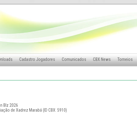
nloads
Cadastro Jogadores
Comunicados
CBX News
Torneios
n Blz 2026
iação de Xadrez Marabá (ID CBX: 5910)