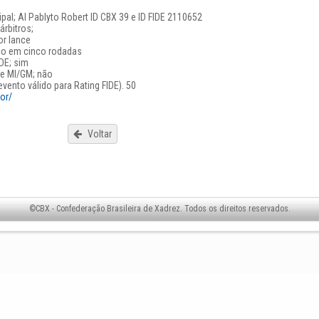
cipal; AI Pablyto Robert ID CBX 39 e ID FIDE 2110652
árbitros;
or lance
iço em cinco rodadas
IDE; sim
de MI/GM; não
evento válido para Rating FIDE). 50
or/
Voltar
©CBX - Confederação Brasileira de Xadrez. Todos os direitos reservados.