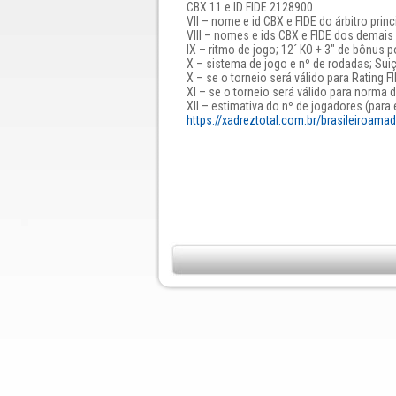
CBX 11 e ID FIDE 2128900
VII – nome e id CBX e FIDE do árbitro prin
VIII – nomes e ids CBX e FIDE dos demais 
IX – ritmo de jogo; 12´ KO + 3" de bônus p
X – sistema de jogo e nº de rodadas; Su
X – se o torneio será válido para Rating F
XI – se o torneio será válido para norma 
XII – estimativa do nº de jogadores (para 
https://xadreztotal.com.br/brasileiroamad