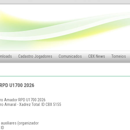
nloads
Cadastro Jogadores
Comunicados
CBX News
Torneios
 RPD U1700 2026
eiro Amador RPD U1700 2026
ro Amaral - Xadrez Total. ID CBX 5155
 auxiliares (organizador
 ID