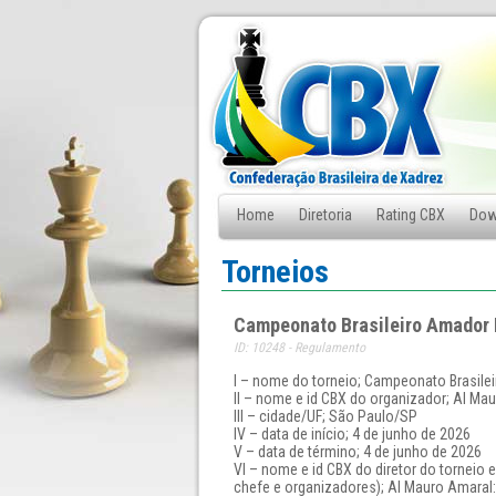
Home
Diretoria
Rating CBX
Dow
Fale Conosco
Torneios
Campeonato Brasileiro Amador
ID: 10248 - Regulamento
I – nome do torneio; Campeonato Brasil
II – nome e id CBX do organizador; AI Mau
III – cidade/UF; São Paulo/SP
IV – data de início; 4 de junho de 2026
V – data de término; 4 de junho de 2026
VI – nome e id CBX do diretor do torneio e
chefe e organizadores); AI Mauro Amaral: