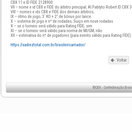
CBX 11 e ID FIDE 2128900
VII – nome e id CBX e FIDE do árbitro principal; AI Pablyto Robert ID CBX 
VIII – nomes e ids CBX e FIDE dos demais árbitros;
IX – ritmo de jogo; 3´ KO + 2" de bônus por lance
X – sistema de jogo e nº de rodadas; Suiço em nove rodadas
X – se o torneio será válido para Rating FIDE; sim
XI – se o torneio será válido para norma de MI/GM; não
XII – estimativa do nº de jogadores (para evento válido para Rating FIDE).
https://xadreztotal.com.br/brasileiroamador/
Voltar
©CBX - Confederação Brasil