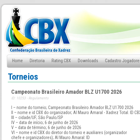
Home
Diretoria
Rating CBX
Downloads
Cadastro Jogadore
Fale Conosco
Torneios
Campeonato Brasileiro Amador BLZ U1700 2026
ID: 10253 - Regulamento
I – nome do torneio; Campeonato Brasileiro Amador BLZ U1700 2026
II – nome e id CBX do organizador; AI Mauro Amaral - Xadrez Total. ID C
III – cidade/UF; São Paulo/SP
IV – data de início; 6 de junho de 2026
V – data de término; 6 de junho de 2026
VI – nome e id CBX do diretor do torneio e auxiliares (organizador
chefe e organizadores); AI Mauro Amaral: ID