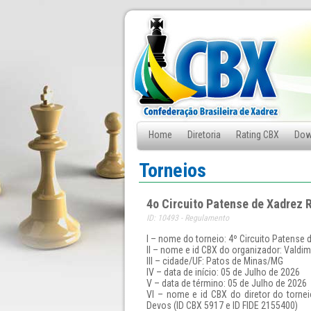
Home
Diretoria
Rating CBX
Dow
Fale Conosco
Torneios
4o Circuito Patense de Xadrez R
ID: 10493 - Regulamento
I – nome do torneio: 4º Circuito Patense d
II – nome e id CBX do organizador: Valdim
III – cidade/UF: Patos de Minas/MG
IV – data de início: 05 de Julho de 2026
V – data de término: 05 de Julho de 2026
VI – nome e id CBX do diretor do torneio
Devos (ID CBX 5917 e ID FIDE 2155400)