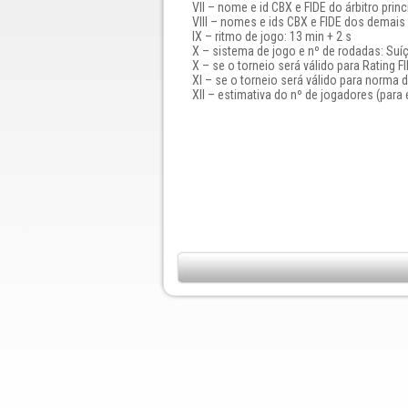
VII – nome e id CBX e FIDE do árbitro prin
VIII – nomes e ids CBX e FIDE dos demais 
IX – ritmo de jogo: 13 min + 2 s
X – sistema de jogo e nº de rodadas: Su
X – se o torneio será válido para Rating F
XI – se o torneio será válido para norma
XII – estimativa do nº de jogadores (para