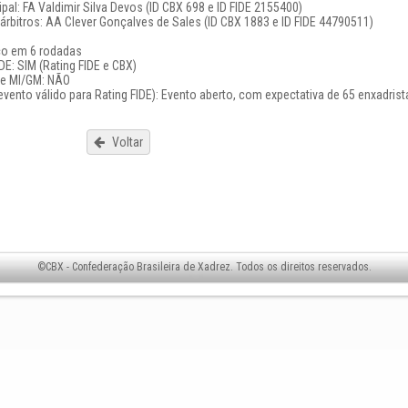
cipal: FA Valdimir Silva Devos (ID CBX 698 e ID FIDE 2155400)
árbitros: AA Clever Gonçalves de Sales (ID CBX 1883 e ID FIDE 44790511)
íço em 6 rodadas
IDE: SIM (Rating FIDE e CBX)
 de MI/GM: NÃO
 evento válido para Rating FIDE): Evento aberto, com expectativa de 65 enxadrist
Voltar
©CBX - Confederação Brasileira de Xadrez. Todos os direitos reservados.