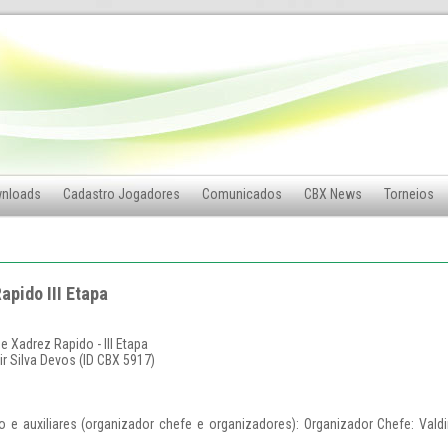
nloads
Cadastro Jogadores
Comunicados
CBX News
Torneios
apido III Etapa
e Xadrez Rapido - III Etapa
ir Silva Devos (ID CBX 5917)
 e auxiliares (organizador chefe e organizadores): Organizador Chefe: Valdi