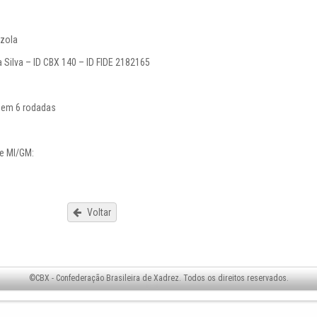
azola
a Silva – ID CBX 140 – ID FIDE 2182165
 em 6 rodadas
de MI/GM:
Voltar
©CBX - Confederação Brasileira de Xadrez. Todos os direitos reservados.