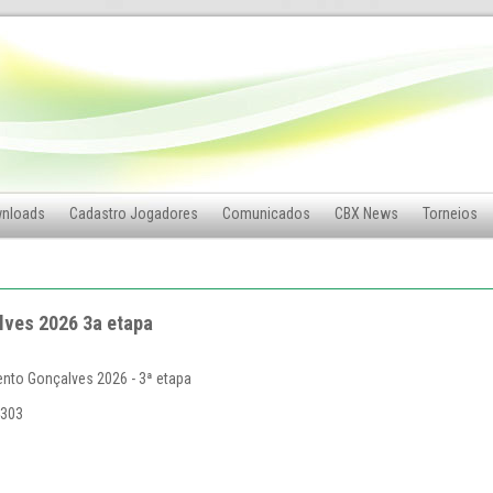
nloads
Cadastro Jogadores
Comunicados
CBX News
Torneios
lves 2026 3a etapa
Bento Gonçalves 2026 - 3ª etapa
4303