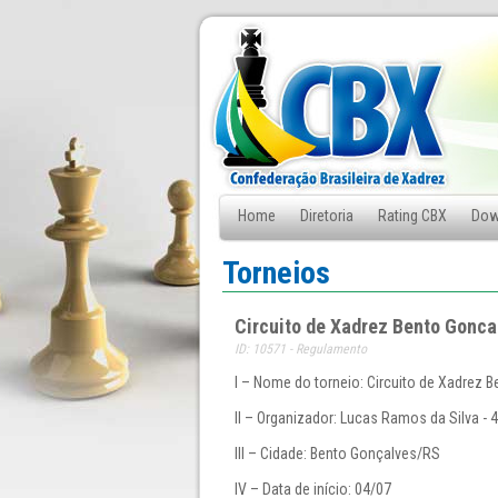
Home
Diretoria
Rating CBX
Dow
Fale Conosco
Torneios
Circuito de Xadrez Bento Gonca
ID: 10571 - Regulamento
I – Nome do torneio: Circuito de Xadrez 
II – Organizador: Lucas Ramos da Silva - 
III – Cidade: Bento Gonçalves/RS
IV – Data de início: 04/07