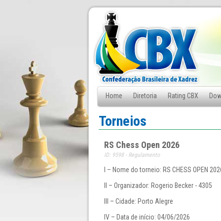
Home
Diretoria
Rating CBX
Dow
Fale Conosco
Torneios
RS Chess Open 2026
ID: 9598 - Regulamento
I – Nome do torneio: RS CHESS OPEN 202
II – Organizador: Rogerio Becker - 4305
III – Cidade: Porto Alegre
IV – Data de início: 04/06/2026