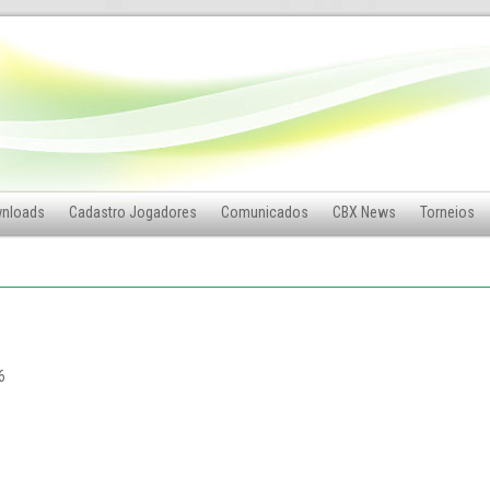
nloads
Cadastro Jogadores
Comunicados
CBX News
Torneios
6