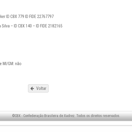
cker ID CBX 779 ID FIDE 22767797
a Silva – ID CBX 140 – ID FIDE 2182165
de MI/GM: não
Voltar
©CBX - Confederação Brasileira de Xadrez. Todos os direitos reservados.