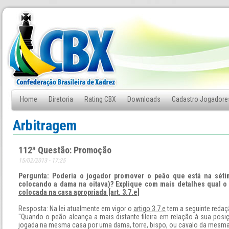
Home
Diretoria
Rating CBX
Downloads
Cadastro Jogadore
Fale Conosco
Arbitragem
112ª Questão: Promoção
15/02/2013 - 17:25
Pergunta: Poderia o jogador promover o peão que está na sétim
colocando a dama na oitava)? Explique com mais detalhes qual o
colocada na casa apropriada [art. 3.7.e]
Resposta: Na lei atualmente em vigor o
artigo 3.7.e
tem a seguinte redaç
"Quando o peão alcança a mais distante fileira em relação à sua pos
jogada na mesma casa por uma dama, torre, bispo, ou cavalo da mesma