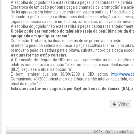
A escolha do jogador não está restrita a peças já capturadas na partida.
Esta troca de um peão por outra peça é chamada de ‘promoção’ e a ação
Na lei aprovada em Istambul que entra em vigor a partir de 1º de julho e 
"Quando o peão alcança a fileira mais distante em relação à sua pos
jogada na mesma casa por uma dama, torre, bispo, ou cavalo da mesma
A escolha do jogador não está restrita a peças capturadas anteriormente
O peão pode ser removido do tabuleiro (seja da penúltima ou da últ
apropriada em qualquer ordem."
Conclusão: Portanto, há duas maneiras de se promover um peão:
a) retirar o peão da sétima e colocar a peça escolhida (dama ...) na oita
b) mover o peão da sétima para a oitava, substituindo-o pela peça escolh
As duas formas estão corretas.
A Comissão de Regras da FIDE resolveu apresentar as duas opções no 
árbitros consideravam a opção "a" como ilegal e por isso declaravam a p
(BLZ), seguisse o ritual da opção "a".
É bom lembrar que em 30/09/2009 a CBX editou
http://www.
Comunicado 43/2009 orientando os árbitros a não intervir na partida, 
ritual da opção "a".
Esta questão foi-nos sugerida por Rayfran Souza, de Samavi (BA),
Voltar
©CBX - Confederação Brasil